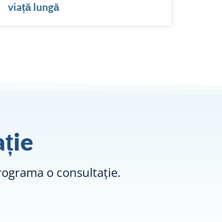
viață lungă
ție
ograma o consultație.