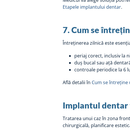
Medicul va alege soluția potrivi
Etapele implantului dentar
.
7. Cum se întreți
Întreținerea zilnică este esenți
periaj corect, inclusiv la n
duș bucal sau ață dentar
controale periodice la 6 l
Află detalii în
Cum se întreține
Implantul dentar f
Tratarea unui caz în zona fron
chirurgicală, planificare estet