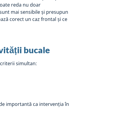
oate reda nu doar
ă sunt mai sensibile și presupun
ează corect un caz frontal și ce
vității bucale
criterii simultan:
 de importantă ca intervenția în