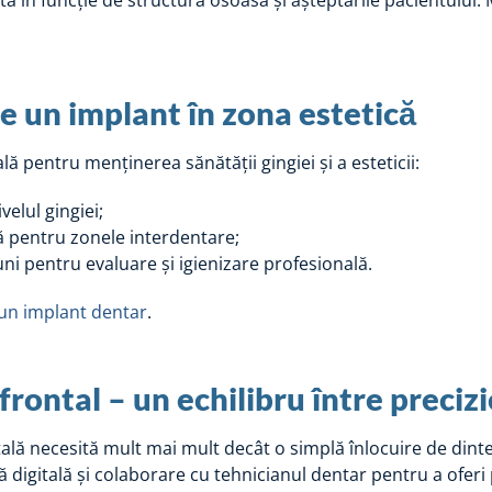
tă în funcție de structura osoasă și așteptările pacientului. 
ne un implant în zona estetică
ală pentru menținerea sănătății gingiei și a esteticii:
ivelul gingiei;
ă pentru zonele interdentare;
uni pentru evaluare și igienizare profesională.
 un implant dentar
.
rontal – un echilibru între precizi
tală necesită mult mai mult decât o simplă înlocuire de dint
ică digitală și colaborare cu tehnicianul dentar pentru a ofe