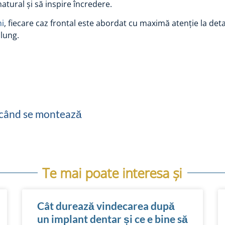
atural și să inspire încredere.
ni
, fiecare caz frontal este abordat cu maximă atenție la deta
 lung.
și când se montează
Te mai poate interesa și
Cât durează vindecarea după
un implant dentar și ce e bine să