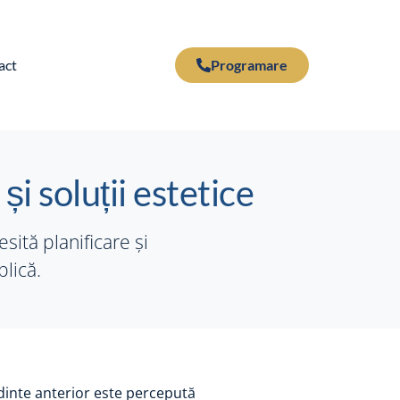
act
Programare
i soluții estetice
sită planificare și
plică.
dinte anterior este percepută