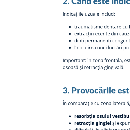
2. Când este indi
Indicațiile uzuale includ:
traumatisme dentare cu f
extracții recente din cauza
dinți permanenți congenti
înlocuirea unei lucrări pro
Important: în zona frontală, es
osoasă și retracția gingivală.
3. Provocările est
În comparație cu zona laterală,
resorbția osului vestibu
retracția gingiei
și expun