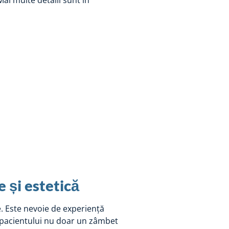
Mai multe detalii sunt în
e și estetică
e. Este nevoie de experiență
ri pacientului nu doar un zâmbet