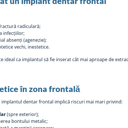
cat un implant dentar frontal
ractură radiculară;
 infecțiilor;
al absenți (agenezie);
tetice vechi, inestetice.
te ideal ca implantul să fie inserat cât mai aproape de extra
etice în zona frontală
 implantul dentar frontal implică riscuri mai mari privind:
lar
(spre exterior);
erea bontului metalic;