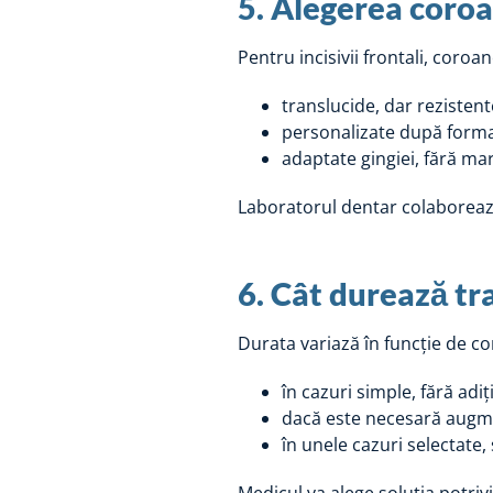
5. Alegerea coroa
Pentru incisivii frontali, coroan
translucide, dar rezistent
personalizate după forma, 
adaptate gingiei, fără marg
Laboratorul dentar colaborează
6. Cât durează tr
Durata variază în funcție de co
în cazuri simple, fără adi
dacă este necesară augme
în unele cazuri selectate