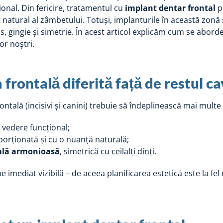
țional. Din fericire, tratamentul cu
implant dentar frontal
p
ct natural al zâmbetului. Totuși, implanturile în această zon
s, gingie și simetrie. În acest articol explicăm cum se abord
or noștri.
 frontală diferită față de restul ca
ntală (incisivi și canini) trebuie să îndeplinească mai multe 
e vedere funcțional;
orționată și cu o nuanță naturală;
vală armonioasă
, simetrică cu ceilalți dinți.
 imediat vizibilă – de aceea planificarea estetică este la fel