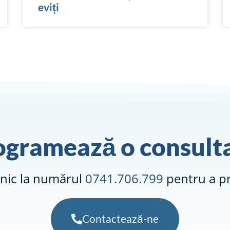
eviți
ogramează o consulta
onic la numărul
0741.706.799
pentru a pr
Contactează-ne