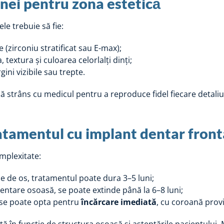
nei pentru zona estetică
ele trebuie să fie:
e (zirconiu stratificat sau E-max);
textura și culoarea celorlalți dinți;
ini vizibile sau trepte.
 strâns cu medicul pentru a reproduce fidel fiecare detaliu
atamentul cu implant dentar front
mplexitate:
ție de os, tratamentul poate dura 3–5 luni;
ntare osoasă, se poate extinde până la 6–8 luni;
, se poate opta pentru
încărcare imediată
, cu coroană provi