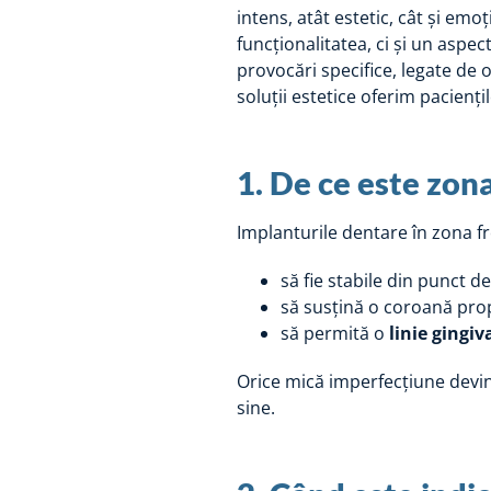
intens, atât estetic, cât și emo
funcționalitatea, ci și un aspe
provocări specifice, legate de o
soluții estetice oferim paciențil
1. De ce este zona
Implanturile dentare în zona fro
să fie stabile din punct d
să susțină o coroană prop
să permită o
linie gingi
Orice mică imperfecțiune devine
sine.