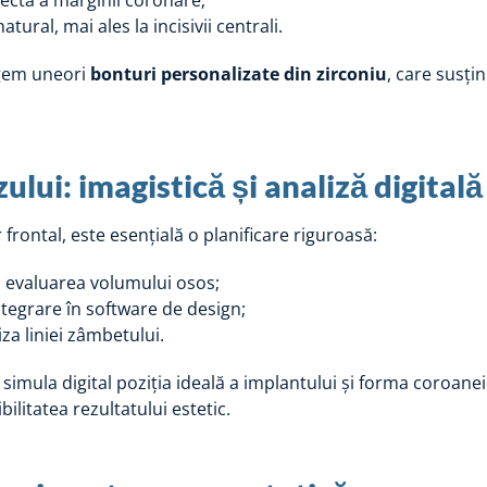
rfectă a marginii coronare;
tural, mai ales la incisivii centrali.
egem uneori
bonturi personalizate din zirconiu
, care susțin
zului: imagistică și analiză digitală
frontal, este esențială o planificare riguroasă:
 evaluarea volumului osos;
ntegrare în software de design;
iza liniei zâmbetului.
 simula digital poziția ideală a implantului și forma coroan
ibilitatea rezultatului estetic.