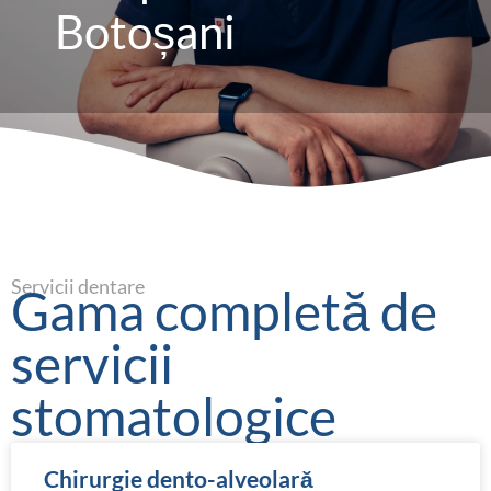
Botoșani
Servicii dentare
Gama completă de
servicii
stomatologice
Chirurgie dento-alveolară