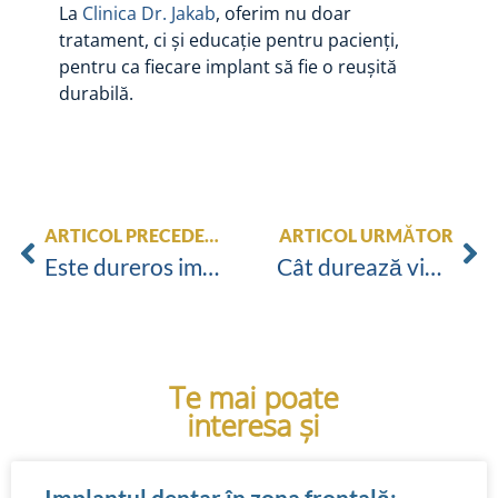
La
Clinica Dr. Jakab
, oferim nu doar
tratament, ci și educație pentru pacienți,
pentru ca fiecare implant să fie o reușită
durabilă.
ARTICOL PRECEDENT
ARTICOL URMĂTOR
Este dureros implantul dentar? Ce simți în timpul și după procedură
Cât durează vindecarea după un implant dentar și ce e bine să eviți
Te mai poate
interesa și
Implantul dentar în zona frontală: