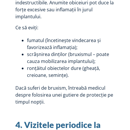
indestructibile. Anumite obiceiuri pot duce la
forțe excesive sau inflamații în jurul
implantului.
Ce să eviți:
fumatul (încetinește vindecarea și
favorizează inflamația);
scrâșnirea dinților (bruxismul – poate
cauza mobilizarea implantului);
ronțăitul obiectelor dure (gheață,
creioane, semințe).
Dacă suferi de bruxism, întreabă medicul
despre folosirea unei gutiere de protecție pe
timpul nopții.
4. Vizitele periodice la