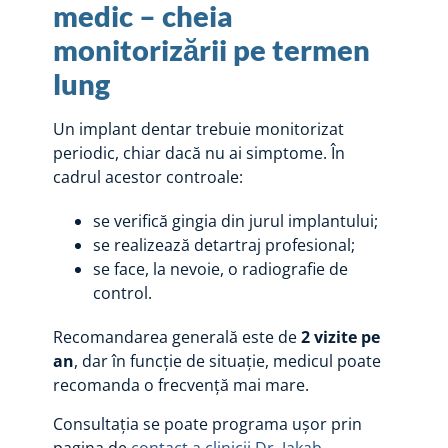
medic – cheia
monitorizării pe termen
lung
Un implant dentar trebuie monitorizat
periodic, chiar dacă nu ai simptome. În
cadrul acestor controale:
se verifică gingia din jurul implantului;
se realizează detartraj profesional;
se face, la nevoie, o radiografie de
control.
Recomandarea generală este de
2 vizite pe
an
, dar în funcție de situație, medicul poate
recomanda o frecvență mai mare.
Consultația se poate programa ușor prin
pagina de
contact a clinicii Dr. Jakab
.