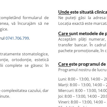
Unde este situată clinic
 completând formularul de
Ne puteți găsi la adresa:
enea, vă încurajăm să ne
Locația exactă este marcată
gice.
Care sunt metodele de p
rul
0741.706.799
.
Acceptăm plăți numerar, 
transfer bancar. În cadrul
pachete promoționale, în 
 tratamente stomatologice,
onție, ortodonție, estetică
Care este programul de lu
alii complete se găsesc în
Programul nostru de lucru 
Luni: 8:00 – 13:00, 14:00 – 2
Marți: 8:00 – 13:00, 14:00 – 
e complexitatea cazului, dar
Miercuri: 8:00 – 13:00, 14:0
inute.
Joi: 8:00 – 13:00, 14:00 – 20:
Vineri: 8:00 – 13:00, 14:00 –