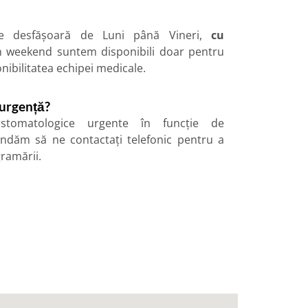
 se desfășoară de Luni până Vineri,
cu
În weekend suntem disponibili doar pentru
onibilitatea echipei medicale.
 urgență?
stomatologice urgente în funcție de
andăm să ne contactați telefonic pentru a
ramării.