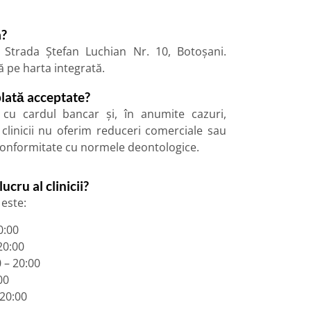
a?
 Strada Ștefan Luchian Nr. 10, Botoșani.
 pe harta integrată.
lată acceptate?
cu cardul bancar și, în anumite cazuri,
 clinicii nu oferim reduceri comerciale sau
conformitate cu normele deontologice.
cru al clinicii?
este:
0:00
20:00
0 – 20:00
00
 20:00