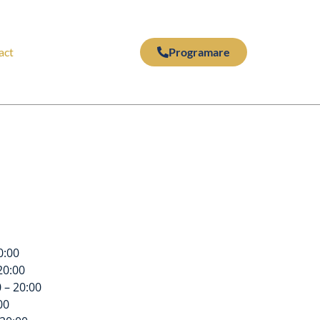
act
Programare
0:00
20:00
0 – 20:00
00