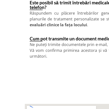
Este posibil să trimit întrebări medical
telefon?
Răspundem cu plăcere întrebărilor gener
planurile de tratament personalizate se s
evaluări clinice la fața locului
.
Cum pot transmite un document medica
Ne puteți trimite documentele prin e-mail, î
Vă vom confirma primirea acestora și vă
următori.